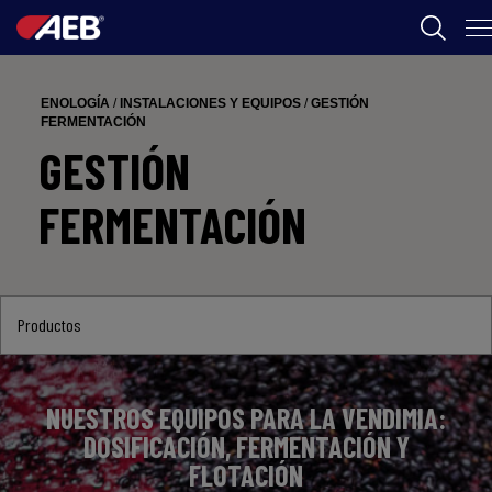
AEB
ENOLOGÍA
/
INSTALACIONES Y EQUIPOS
/
GESTIÓN
ENOLOGÍA
FERMENTACIÓN
GESTIÓN
CERVEZA
FERMENTACIÓN
FOOD
SPIRITS
AEB ACADEMY
Productos
NUESTROS EQUIPOS PARA LA VENDIMIA:
AR
DOSIFICACIÓN, FERMENTACIÓN Y
FLOTACIÓN