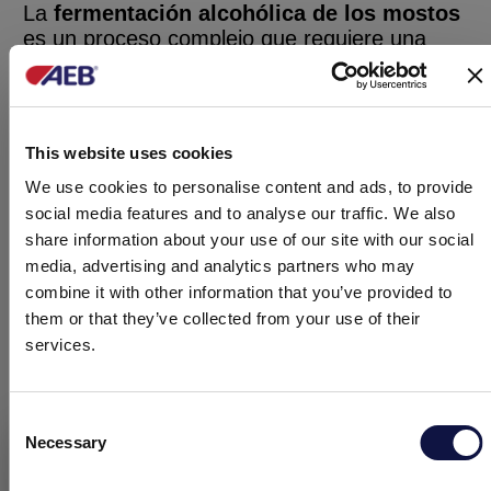
La
fermentación alcohólica de los mostos
es un proceso complejo que requiere una
cuidadosa y
equilibrada nutrición de las
levaduras. La vendimia, el terroir, la
variedad, la cinética del LSA
y la
tecnología de vinificación
influyen en las
This website uses cookies
necesidades nutricionales de las levaduras,
con riesgo de tener fermentaciones lentas,
We use cookies to personalise content and ads, to provide
paradas o
aparición de olores
social media features and to analyse our traffic. We also
desagradables
. Además,
errores en el
share information about your use of our site with our social
sulfitado del mosto
o una
mala gestión del
media, advertising and analytics partners who may
suministro de O
en las fases iniciales de la
combine it with other information that you’ve provided to
2
fermentación pueden comprometer el
them or that they’ve collected from your use of their
producto final. Por ello, para las empresas
services.
vinícolas es
fundamental seguir el curso
de la fermentación alcohólica
y poder
gestionar de forma sencilla y automática
Consent
todas las intervenciones y
adiciones de
Necessary
Selection
El presente sitio web está dirigido a un público empresarial.
productos
como
activantes
,
nutrientes
,
Los productos, servicios e información contenidos en el mismo