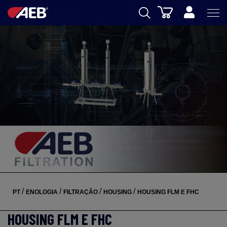
Carrinho
AEB
ENOLOGIA
CERVEJA
FOOD
SPIRITS
AEB ACADEMY
eSHOP
/
/
/
/
PT
ENOLOGIA
FILTRAÇÃO
HOUSING
HOUSING FLM E FHC
HOUSING FLM E FHC
PT