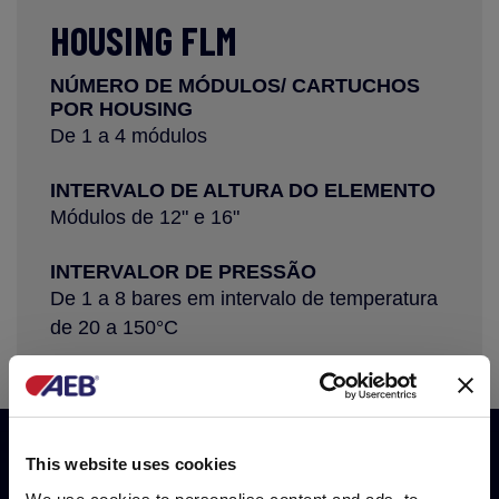
HOUSING FLM
NÚMERO DE MÓDULOS/ CARTUCHOS
POR HOUSING
De 1 a 4 módulos
INTERVALO DE ALTURA DO ELEMENTO
Módulos de 12" e 16"
INTERVALOR DE PRESSÃO
De 1 a 8 bares em intervalo de temperatura
de 20 a 150°C
This website uses cookies