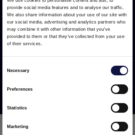
We use cookies to personalise content and ads, to
provide social media features and to analyse our traffic.
We also share information about your use of our site with
our social media, advertising and analytics partners who
may combine it with other information that you’ve
provided to them or that they’ve collected from your use
of their services.
Consent
Necessary
Selection
Este site destina-se a um público empresarial.
Todos os produtos, serviços e informações contidas neste site
destinam-se exclusivamente a clientes profissionais
Preferences
(empresas e outras entidades profissionais).
Housing FHC
Statistics
Eu entendi
Marketing
DOCUMENTAÇÃO