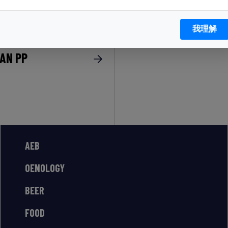
我理解
EAN PP
AEB
OENOLOGY
BEER
FOOD