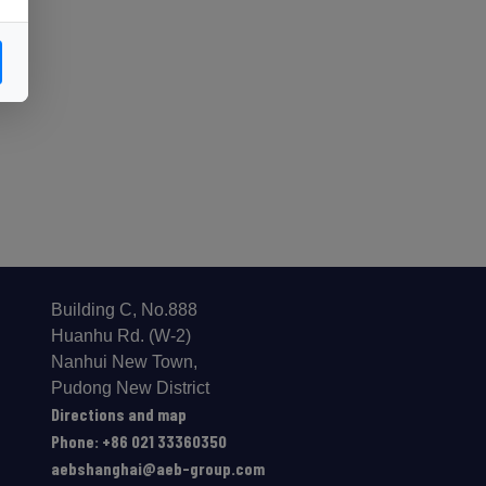
Building C, No.888
Huanhu Rd. (W-2)
Nanhui New Town,
Pudong New District
Directions and map
Phone: +86 021 33360350
aebshanghai@aeb-group.com