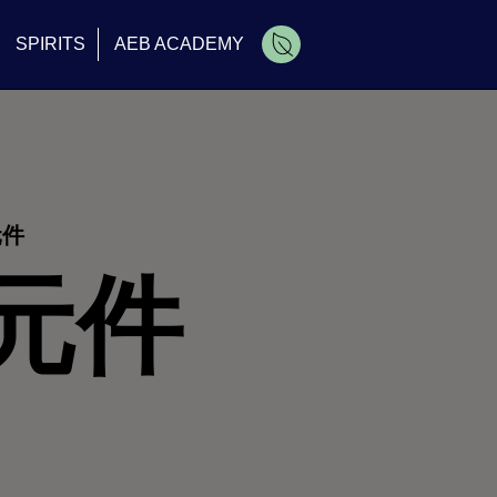
SPIRITS
AEB ACADEMY
元件
元件