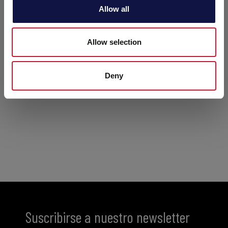
o
Allow all
n
Allow selection
Deny
Suscribirse a nuestro newsletter