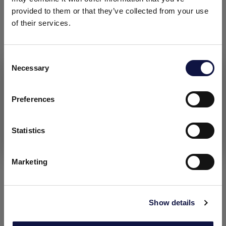
provided to them or that they’ve collected from your use
of their services.
C
Necessary
o
El presente sitio web está dirigido a un público empresarial.
Los productos, servicios e información contenidos en el
n
mismo están destinados exclusivamente a clientes
s
Preferences
profesionales y empresas del sector.
e
n
t
Statistics
Entendido
S
e
Marketing
l
e
c
Show details
t
i