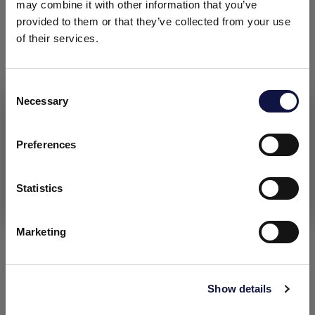
may combine it with other information that you’ve
provided to them or that they’ve collected from your use
of their services.
Consent
Necessary
Selection
Le présent site est destiné à un public professionnel.
Tous les produits, services et informations présents sur ce site
sont exclusivement réservés aux clients professionnels, aux
Phase 9
Preferences
entreprises et aux professionnels (sociétés).
Fermer le groupe filtrant sans comprimer
complètement les plaques.
Statistics
J’ai compris
Marketing
Show details