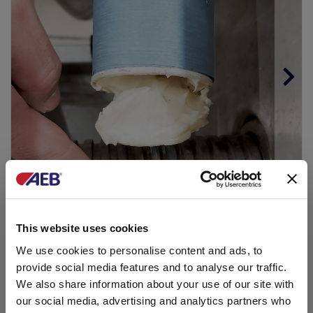
Phase 8
Graisser la vis sans fin (intervention à effectuer
périodiquement).
This website uses cookies
We use cookies to personalise content and ads, to
provide social media features and to analyse our traffic.
We also share information about your use of our site with
our social media, advertising and analytics partners who