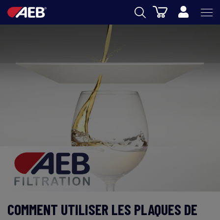
Panier
AEB
OENOLOGIE
BIERE
FOOD
SPIRITS
AEB ACADEMY
eSHOP
COMMENT UTILISER LES PLAQUES DE
FR