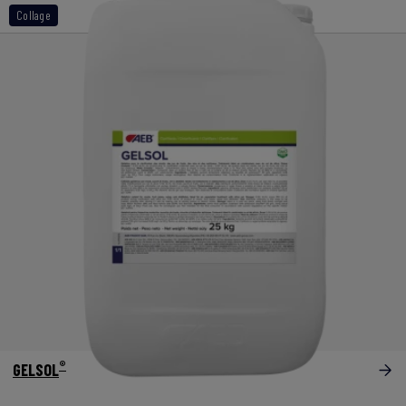
Collage
®
GELSOL