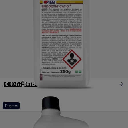
®
ENDOZYM
Cat-0
Enzymes