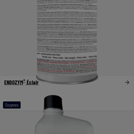
®
ENDOZYM
Éclair
Enzymes