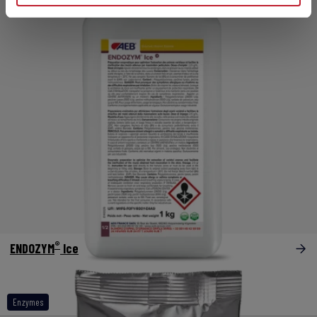
®
ENDOZYM
Ice
Enzymes