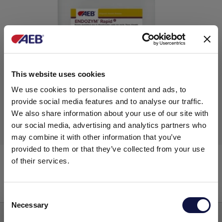
This website uses cookies
We use cookies to personalise content and ads, to
provide social media features and to analyse our traffic.
We also share information about your use of our site with
our social media, advertising and analytics partners who
may combine it with other information that you’ve
provided to them or that they’ve collected from your use
®
ENDOZYM
Rapid
of their services.
Enzymes
Consent
Necessary
Selection
Le présent site est destiné à un public professionnel.
Tous les produits, services et informations présents sur ce site