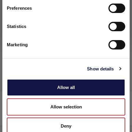
sont exclusivement réservés aux clients professionnels, aux
Preferences
entreprises et aux professionnels (sociétés).
Statistics
J’ai compris
Marketing
Show details
Allow all
®
ENDOZYM
Thiol
Allow selection
Enzymes
Deny