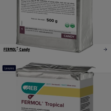
®
FERMOL
Candy
Levures