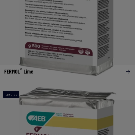
®
FERMOL
Lime
Levures