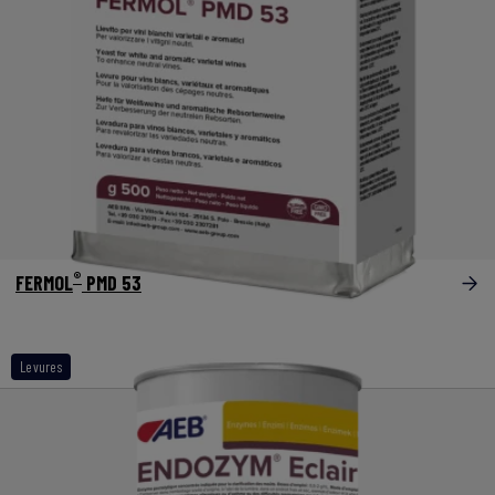
®
FERMOL
PMD 53
Levures