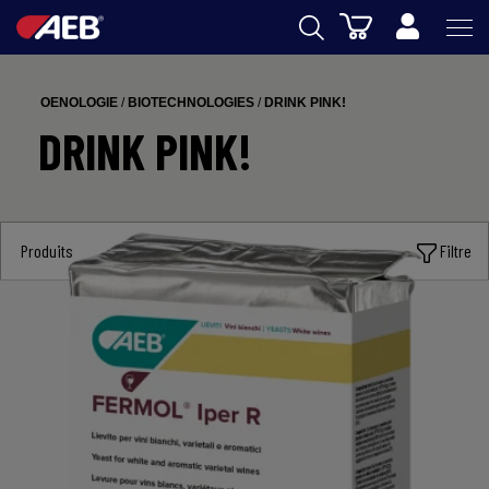
Panier
AEB
OENOLOGIE
/
BIOTECHNOLOGIES
/
DRINK PINK!
OENOLOGIE
DRINK PINK!
BIERE
FOOD
Produits
Filtre
SPIRITS
AEB ACADEMY
eSHOP
FR