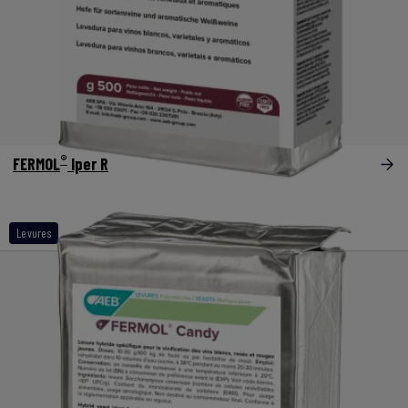
®
FERMOL
Iper R
Levures