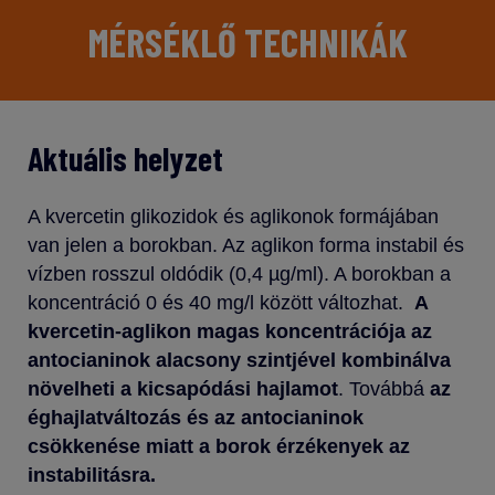
MÉRSÉKLŐ TECHNIKÁK
Aktuális helyzet
A kvercetin glikozidok és aglikonok formájában
van jelen a borokban. Az aglikon forma instabil és
vízben rosszul oldódik (0,4 µg/ml). A borokban a
koncentráció 0 és 40 mg/l között változhat.
A
kvercetin-aglikon magas koncentrációja az
antocianinok alacsony szintjével kombinálva
növelheti a kicsapódási hajlamot
. Továbbá
az
éghajlatváltozás és az antocianinok
csökkenése miatt a borok érzékenyek az
instabilitásra.