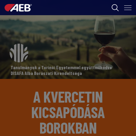
AEB
BORÁSZAT
FOOD
AEB ACADEMY
Tanulmányok a Torinói Egyetemmel együttműködve
DISAFA Alba Borászati Kirendeltséga
A KVERCETIN
HU
KICSAPÓDÁSA
BOROKBAN