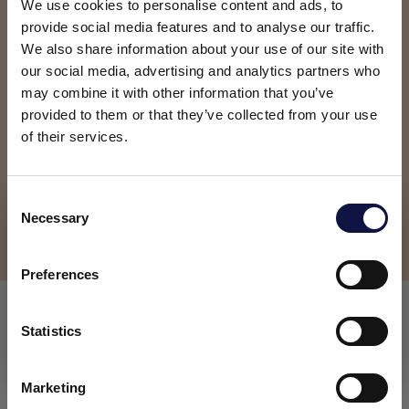
vizsgálatok elvégzésével megfigyelhető volt, hogy
We use cookies to personalise content and ads, to
a pH hogyan kapcsolódik a kvercetin-aglikon
provide social media features and to analyse our traffic.
jelenlétével:
a pH és az érési idő befolyásolja a
We also share information about your use of our site with
our social media, advertising and analytics partners who
kvercetin aglikon stabilitását.
may combine it with other information that you’ve
provided to them or that they’ve collected from your use
A borok jellemzését követően a figyelembe vett
of their services.
különböző borászati ​​termékeket eltérő
dózisokban alkalmazták. Egykomponensű
termékeket teszteltek: kitozán, cellulóz, balra- és
C
jobbra forgató gumiarábikum, állati zselatin (High
Necessary
o
Ez az oldal üzleti közönség számára készült.
z, Low z).
Az oldalon található összes termék, szolgáltatás és információ
n
kizárólag professzionális ügyfelek, vállalkozások és
s
Preferences
szakemberek (cégek) számára készült.
e
n
Megfigyelések
t
Statistics
Értem
S
e
A termékek hatásukban heterogenitást mutattak:
Marketing
l
a szubtraktív hatású termékek, mint például a