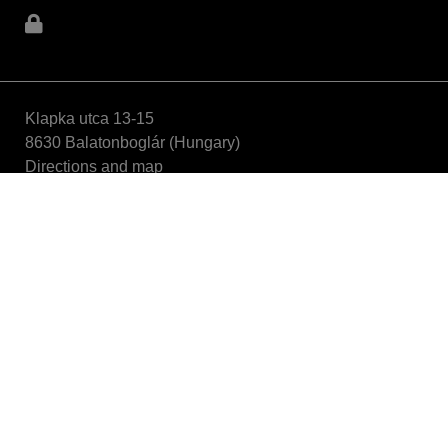
Klapka utca 13-15
8630 Balatonboglár (Hungary)
Directions and map
Phone: +36 85/352-969
info@aeb-hungaria.hu
Partner of