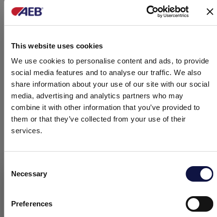
biztonsági gyakorlat bevezetését és a vállalat
tevékenységeihez kapcsolódó fizikai, kémiai és
biológiai kockázatok ellenőrzését.
This website uses cookies
Végül, a folyamatosan változó agrár-élelmiszeripari
We use cookies to personalise content and ads, to provide
szabványoknak való megfelelés érdekében
social media features and to analyse our traffic. We also
rendelkezésünkre áll egy
Szabályozási
share information about your use of our site with our social
Szolgáltatás,
amely nyomon követi a jogszabályi
media, advertising and analytics partners who may
változásokat. Ehhez tartozik egy automatizált
combine it with other information that you’ve provided to
számítógépes rendszer a gyártott tételek
them or that they’ve collected from your use of their
azonosításához és nyomon követéséhez, a
services.
nyersanyagoktól a késztermékekig.
Consent
INTEGRÁLT MINŐSÉGBIZTOSÍTÁSI RENDSZER
Necessary
Selection
Ez az oldal üzleti közönség számára készült.
Az oldalon található összes termék, szolgáltatás és információ
kizárólag professzionális ügyfelek, vállalkozások és
Preferences
szakemberek (cégek) számára készült.