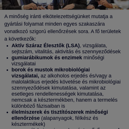
A minőség iránti elkötelezettségünket mutatja a
gyártási folyamat minden egyes szakaszára
vonatkozó szigorú ellenőrzések sora. A fő területek
a következők:
Aktív Száraz Élesztők (LSA)
, vizsgálata,
sejtszám, vitalitás, aktivitás és szennyeződések
gumiarábikumok és enzimek
minőségi
vizsgálatai
borok és mustok mikrobiológiai
vizsgálatai,
az alkoholos erjedés és/vagy a
malolaktikus erjedés követése és mikrobiológiai
szennyeződések kimutatása, valamint az
esetleges rendellenességek kimutatása,
nemcsak a késztermékben, hanem a termelés
különböző fázisaiban is
élelmiszerek és tisztítószerek minőségi
ellenőrzése
(alapanyagok, félkész és
késztermékek)