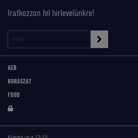
Iratkozzon fel hírlevelünkre!
AEB
BORÁSZAT
FOOD
Klapka utca 13-15