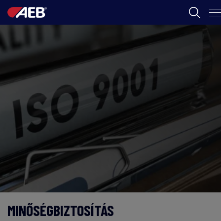
AEB
BORÁSZAT
FOOD
AEB ACADEMY
HU
MINŐSÉGBIZTOSÍTÁS