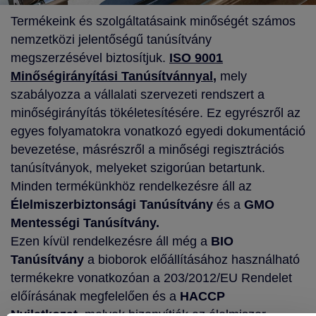
Termékeink és szolgáltatásaink minőségét számos
nemzetközi jelentőségű tanúsítvány
megszerzésével biztosítjuk.
ISO 9001
Minőségirányítási Tanúsítvánnyal
,
mely
szabályozza a vállalati szervezeti rendszert a
minőségirányítás tökéletesítésére. Ez egyrészről az
egyes folyamatokra vonatkozó egyedi dokumentáció
bevezetése, másrészről a minőségi regisztrációs
tanúsítványok, melyeket szigorúan betartunk.
Minden termékünkhöz rendelkezésre áll az
Élelmiszerbiztonsági Tanúsítvány
és a
GMO
Mentességi Tanúsítvány.
Ezen kívül rendelkezésre áll még a
BIO
Tanúsítvány
a bioborok előállításához használható
termékekre vonatkozóan a 203/2012/EU Rendelet
előírásának megfelelően és a
HACCP
Nyilatkozat,
melyek bizonyítják az élelmiszer-