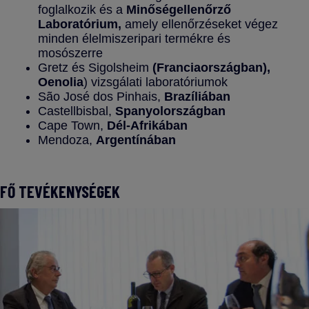
foglalkozik és a
Minőségellenőrző
Laboratórium,
amely ellenőrzéseket végez
minden élelmiszeripari termékre és
mosószerre
Gretz és Sigolsheim
(Franciaországban),
Oenolia
) vizsgálati laboratóriumok
São José dos Pinhais,
Brazíliában
Castellbisbal,
Spanyolországban
Cape Town,
Dél-Afrikában
Mendoza,
Argentínában
FŐ TEVÉKENYSÉGEK