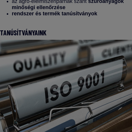
az agro-élelmiszeriparnak szánt
szűrőanyagok
minőségi ellenőrzése
rendszer és termék tanúsítványok
TANÚSÍTVÁNYAINK