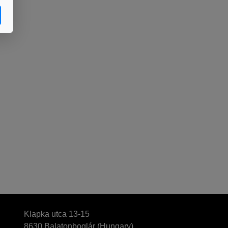
Klapka utca 13-15
8630 Balatonboglár (Hungary)