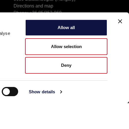
Directions and map
Phone: +36 85/352-969
info@aeb-hungaria.hu
Allow all
alyse
Allow selection
Deny
Show details
© 2026 AEB Group spa