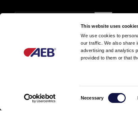
This website uses cookie
We use cookies to personal
our traffic. We also share 
advertising and analytics 
provided to them or that th
Partner of
C
Necessary
o
n
s
e
n