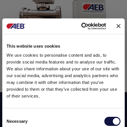
This website uses cookies
We use cookies to personalise content and ads, to
provide social media features and to analyse our traffic.
We also share information about your use of our site with
Ctrl-Sensor
Jeladók és áramlásszámlálók
our social media, advertising and analytics partners who
may combine it with other information that you’ve
provided to them or that they’ve collected from your use
of their services.
Iratkozzon fel hírlevelünkre!
Consent
Necessary
Selection
Ez az oldal üzleti közönség számára készült.