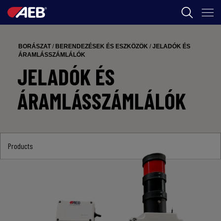
AEB
BORÁSZAT
/
BERENDEZÉSEK ÉS ESZKÖZÖK
/
JELADÓK ÉS
BORÁSZAT
ÁRAMLÁSSZÁMLÁLÓK
JELADÓK ÉS
FOOD
ÁRAMLÁSSZÁMLÁLÓK
AEB ACADEMY
Products
HU