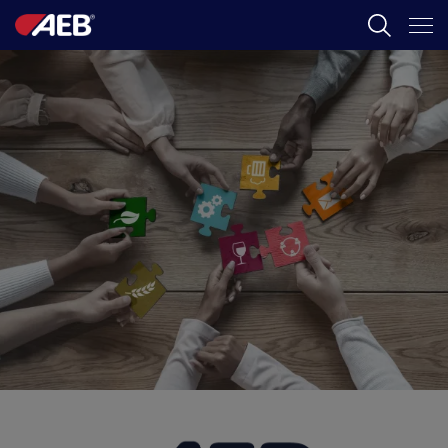
AEB
ÖNOLOGIE
BIER
FOOD
SPIRITS
AEB ACADEMY
DE