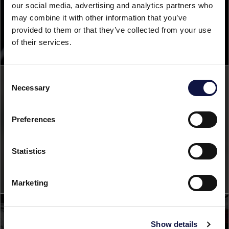
ÖNOLOGIE
our social media, advertising and analytics partners who
may combine it with other information that you’ve
provided to them or that they’ve collected from your use
of their services.
Consent
Diese Website richtet sich ausschließlich an
Necessary
Selection
Geschäftskunden.
Alle auf dieser Website angebotenen Produkte,
Dienstleistungen und Informationen sind ausschließlich für
Preferences
AEB ACADEMY
professionelle Kunden, Unternehmen und Gewerbetreibende
FOOD
bestimmt.
Statistics
Verstanden
Marketing
Show details