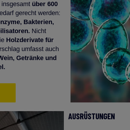
r insgesamt
über 600
edarf gerecht werden:
enzyme, Bakterien,
ilisatoren.
Nicht
ie
Holzderivate für
rschlag umfasst auch
Wein, Getränke und
l.
AUSRÜSTUNGEN