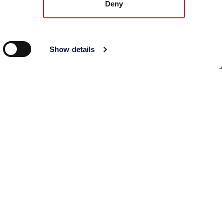
FOOD
Deny
Show details
AEB ACADEMY
DESINFEÇÃO