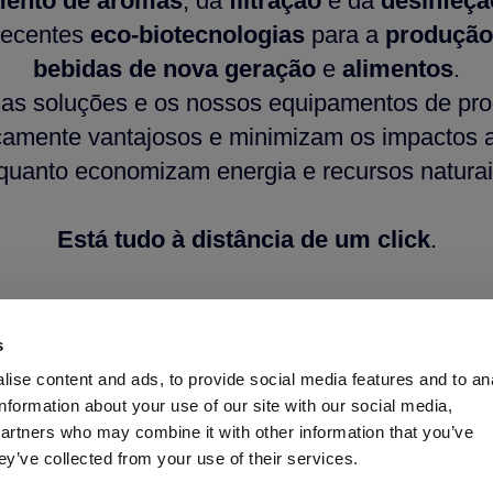
mento de aromas
, da
filtração
e da
desinfeçã
recentes
eco-biotecnologias
para a
produção
bebidas de nova geração
e
alimentos
.
as soluções e os nossos equipamentos de pro
amente vantajosos e minimizam os impactos a
quanto economizam energia e recursos natura
Está tudo à distância de um click
.
s
ise content and ads, to provide social media features and to an
information about your use of our site with our social media,
partners who may combine it with other information that you’ve
ey’ve collected from your use of their services.
AEB ACADEMY