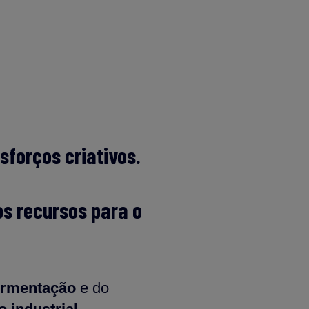
forços criativos.
os recursos para o
ermentação
e do