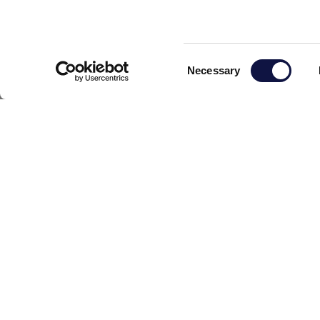
CERVEJA
Consent
Necessary
Selection
AEB ACADEMY
NEXT