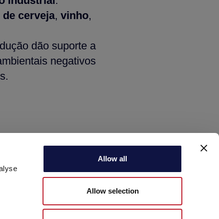
o industrial
.
 de cerveja
,
vinho
,
dução dão suporte a
mbientais negativos
is.
Allow all
alyse
Allow selection
AEB ACADEMY