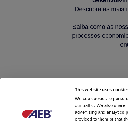
desenvolvi
Descubra as mais 
Saiba como as noss
processos economic
en
This website uses cookie
We use cookies to personal
our traffic. We also share 
advertising and analytics 
provided to them or that th
AEB ACADEMY