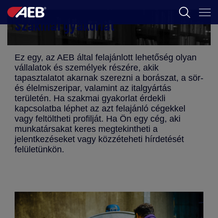
Szakmai gyakorlat
AEB
BORÁSZAT
Ez egy, az AEB által felajánlott lehetőség olyan
vállalatok és személyek részére, akik
FOOD
tapasztalatot akarnak szerezni a borászat, a sör-
és élelmiszeripar, valamint az italgyártás
AEB ACADEMY
területén. Ha szakmai gyakorlat érdekli
kapcsolatba léphet az azt felajánló cégekkel
vagy feltöltheti profilját. Ha Ön egy cég, aki
munkatársakat keres megtekintheti a
jelentkezéseket vagy közzéteheti hírdetését
felületünkön.
HU