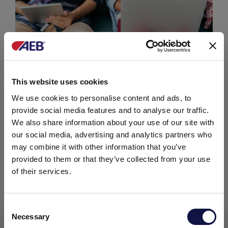
Rendelkezésre álló
This website uses cookies
jelentkezések
We use cookies to personalise content and ads, to
provide social media features and to analyse our traffic.
Tekintse meg a teljes listát
We also share information about your use of our site with
our social media, advertising and analytics partners who
Ön egy munkatársakat kereső vállalat?
may combine it with other information that you’ve
Tegyen állásajánlatot
provided to them or that they’ve collected from your use
of their services.
Ön új diplomás és szeretne tapasztalatot
szerezni egy vállalatnál?
Küldje el jelentkezését
Consent
Necessary
Selection
Ez az oldal üzleti közönség számára készült.