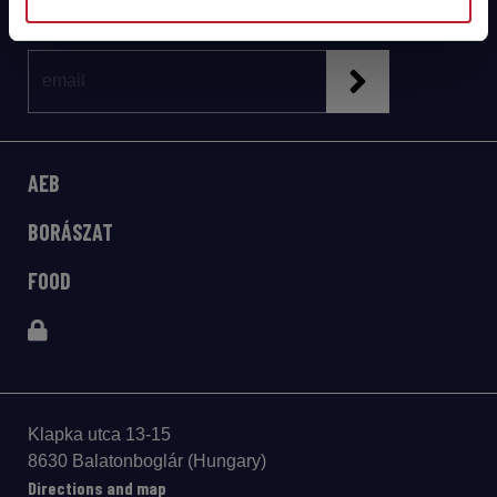
AEB
BORÁSZAT
FOOD
Klapka utca 13-15
8630 Balatonboglár (Hungary)
Directions and map