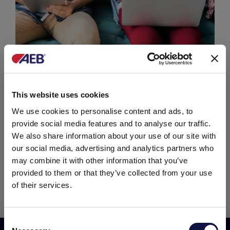
Verfügbare Bewerbungen
Die vollständige Liste ansehen
This website uses cookies
We use cookies to personalise content and ads, to
Wenn Sie ein Unternehmen sind, das nach
provide social media features and to analyse our traffic.
neuen Angestellten sucht
We also share information about your use of our site with
Ein Praktikum anbieten
our social media, advertising and analytics partners who
may combine it with other information that you’ve
Möchten Sie Erfahrungen in einem
provided to them or that they’ve collected from your use
Unternehmen sammeln?
Senden Sie Ihre Bewerbung
of their services.
Consent
Diese Website richtet sich ausschließlich an