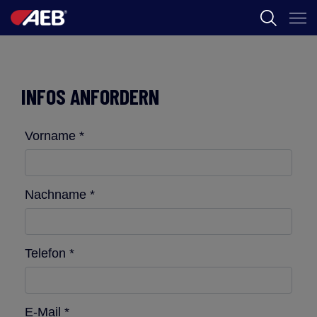
AEB
ÖNOLOGIE
INFOS ANFORDERN
BIER
Vorname *
FOOD
SPIRITS
Nachname *
AEB ACADEMY
Telefon *
DE
E-Mail *