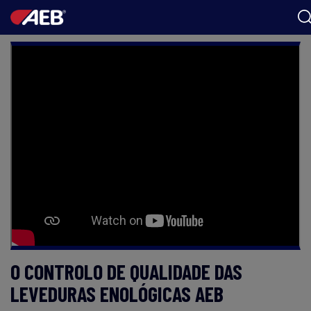
AEB
ENOLOGIA
CERVEJA
FOOD
SPIRITS
AEB ACADEMY
O CONTROLO DE QUALIDADE DAS
BR
LEVEDURAS ENOLÓGICAS AEB