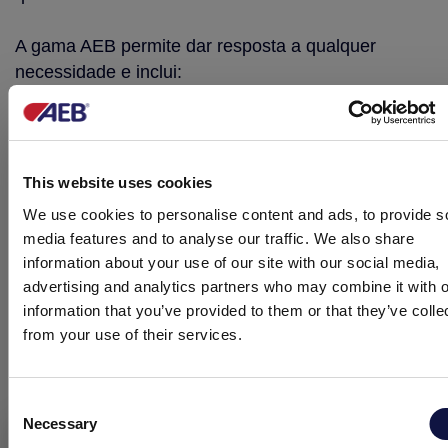
A gama AEB permite dar resposta a qualquer
necessidade e inclui:
Leveduras para vinhos brancos
Leveduras para vinhos rosés e tintos jovens
This website uses cookies
We use cookies to personalise content and ads, to provide s
Leveduras para tintos estruturados
media features and to analyse our traffic. We also share
information about your use of our site with our social media,
Leveduras para espumantes e vinhos de sobremesa
advertising and analytics partners who may combine it with o
information that you’ve provided to them or that they’ve colle
Leveduas polivalentes
, utilizadas em vários tipos
from your use of their services.
de vinhos
Leveduras com atividades específicas
Consent
Necessary
Selection
Este site destina-se a um público empresarial.