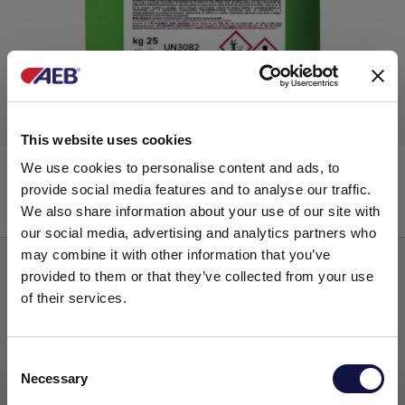
This website uses cookies
LUBISAN Super Vet
We use cookies to personalise content and ads, to
provide social media features and to analyse our traffic.
We also share information about your use of our site with
our social media, advertising and analytics partners who
Lubrificantes à base de aminas
may combine it with other information that you’ve
provided to them or that they’ve collected from your use
of their services.
Consent
Necessary
Selection
Este site destina-se a um público empresarial.
Todos os produtos, serviços e informações contidas neste site