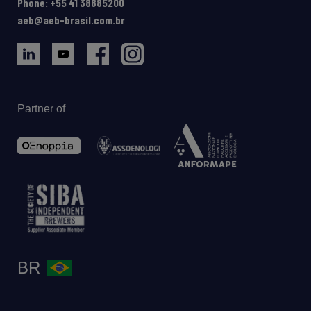
Phone: +55 41 38885200
aeb@aeb-brasil.com.br
Partner of
BR