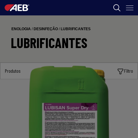
AEB
ENOLOGIA
/
DESINFEÇÃO
/
LUBRIFICANTES
ENOLOGIA
LUBRIFICANTES
CERVEJA
FOOD
Produtos
Filtro
SPIRITS
AEB ACADEMY
BR