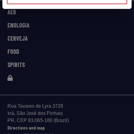
AEB
ENOLOGIA
CERVEJA
FOOD
SPIRITS
Rua Tavares de Lyra 3728
Iná, São José dos Pinhais
PR, CEP 83.065-180 (Brazil)
Directions and map