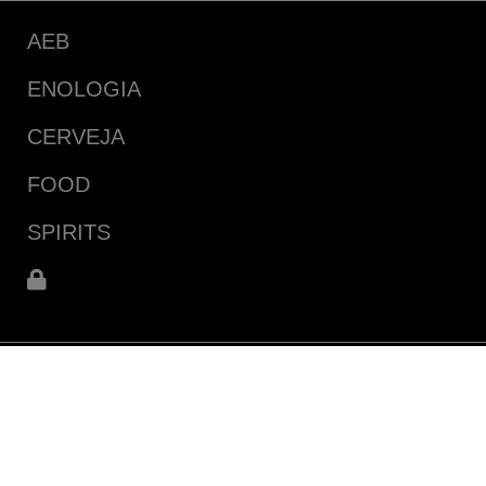
AEB
ENOLOGIA
CERVEJA
FOOD
SPIRITS
Rua Tavares de Lyra 3728
Iná, São José dos Pinhais
PR, CEP 83.065-180 (Brazil)
Directions and map