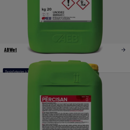
ABWet
Desinfetantes à base de peróxidos