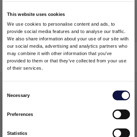
This website uses cookies
We use cookies to personalise content and ads, to
provide social media features and to analyse our traffic.
We also share information about your use of our site with
our social media, advertising and analytics partners who
PULIMAN San SP
may combine it with other information that you’ve
provided to them or that they’ve collected from your use
of their services.
Higiene das mãos
C
Necessary
o
Este site destina-se a um público empresarial.
Todos os produtos, serviços e informações contidas neste site
n
destinam-se exclusivamente a clientes profissionais
s
Preferences
(empresas e outras entidades profissionais).
e
n
t
Statistics
Eu entendi