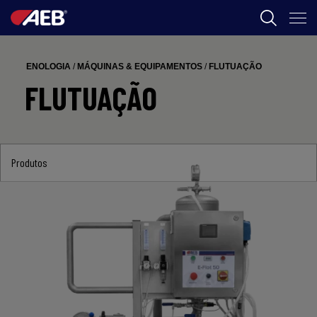
AEB
ENOLOGIA
/
MÁQUINAS & EQUIPAMENTOS
/
FLUTUAÇÃO
ENOLOGIA
FLUTUAÇÃO
CERVEJA
FOOD
Produtos
SPIRITS
AEB ACADEMY
BR