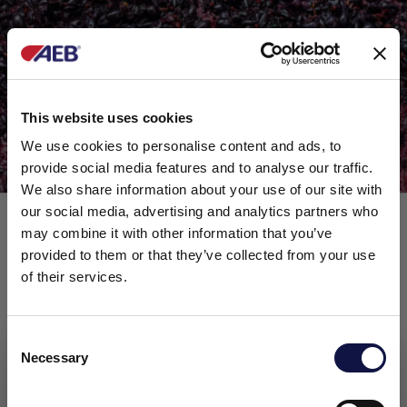
This website uses cookies
SAIBA MAIS
We use cookies to personalise content and ads, to
provide social media features and to analyse our traffic.
We also share information about your use of our site with
our social media, advertising and analytics partners who
may combine it with other information that you’ve
provided to them or that they’ve collected from your use
of their services.
Consent
Necessary
Selection
Este site destina-se a um público empresarial.
Todos os produtos, serviços e informações contidas neste site
destinam-se exclusivamente a clientes profissionais