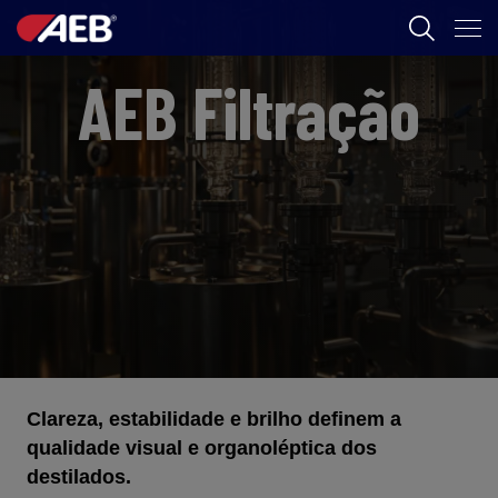
AEB
AEB Filtração
ENOLOGIA
CERVEJA
FOOD
SPIRITS
AEB ACADEMY
Clareza, estabilidade e brilho definem a
BR
qualidade visual e organoléptica dos
destilados.