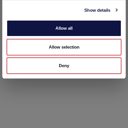
c
Show details
t
i
o
Allow all
n
Allow selection
Deny