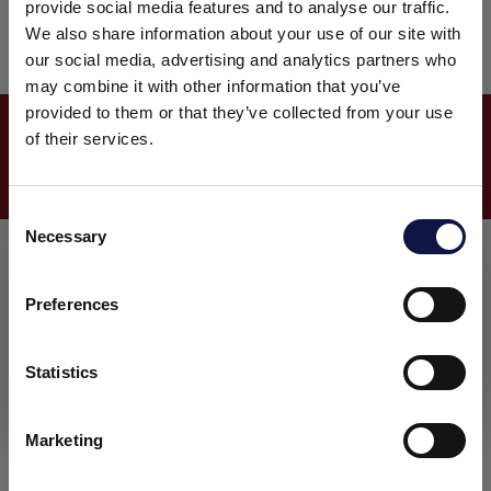
manter a qualidade consistente da produção de
provide social media features and to analyse our traffic.
lote por lote.
We also share information about your use of our site with
our social media, advertising and analytics partners who
may combine it with other information that you’ve
SAIBA MAIS SOBRE AEB
provided to them or that they’ve collected from your use
of their services.
FILTRAÇÃO
C
Necessary
o
Este site destina-se a um público empresarial.
Todos os produtos, serviços e informações contidas neste site
n
destinam-se exclusivamente a clientes profissionais
s
Preferences
(empresas e outras entidades profissionais).
e
n
t
Statistics
Eu entendi
S
e
Marketing
l
e