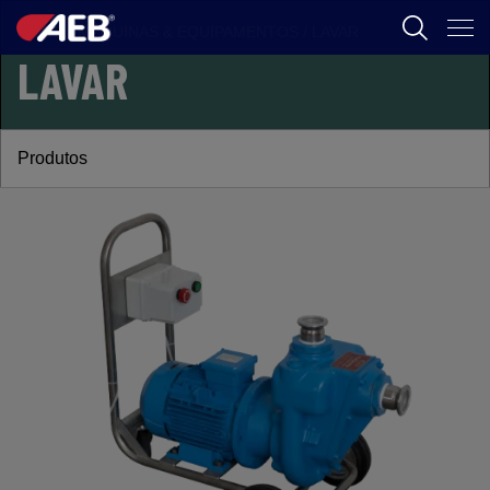
FOOD
/
MÁQUINAS & EQUIPAMENTOS
/
LAVAR
LAVAR
AEB
ENOLOGIA
Produtos
CERVEJA
FOOD
SPIRITS
AEB ACADEMY
BR