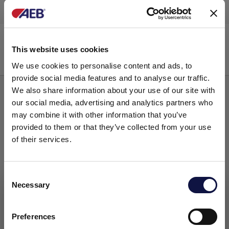
Easyfoam
Lavar
This website uses cookies
We use cookies to personalise content and ads, to
provide social media features and to analyse our traffic.
We also share information about your use of our site with
our social media, advertising and analytics partners who
may combine it with other information that you’ve
provided to them or that they’ve collected from your use
of their services.
C
Necessary
o
Este site destina-se a um público empresarial.
Todos os produtos, serviços e informações contidas neste site
n
destinam-se exclusivamente a clientes profissionais
s
Preferences
(empresas e outras entidades profissionais).
e