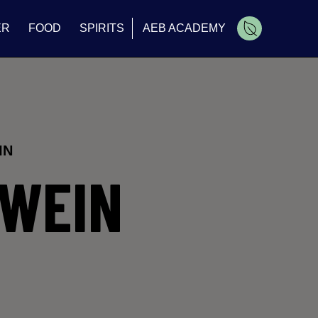
ER
FOOD
SPIRITS
AEB ACADEMY
IN
WEIN