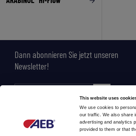
Dann abonnieren Sie jetzt unseren
Newsletter!
This website uses cookie
We use cookies to personal
our traffic. We also share 
advertising and analytics 
provided to them or that th
Partner of