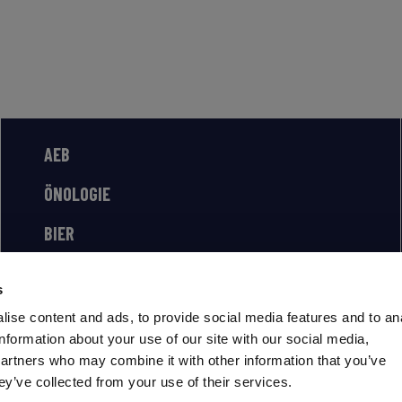
AEB
ÖNOLOGIE
BIER
FOOD
s
SPIRITS
ise content and ads, to provide social media features and to an
information about your use of our site with our social media,
partners who may combine it with other information that you’ve
ey’ve collected from your use of their services.