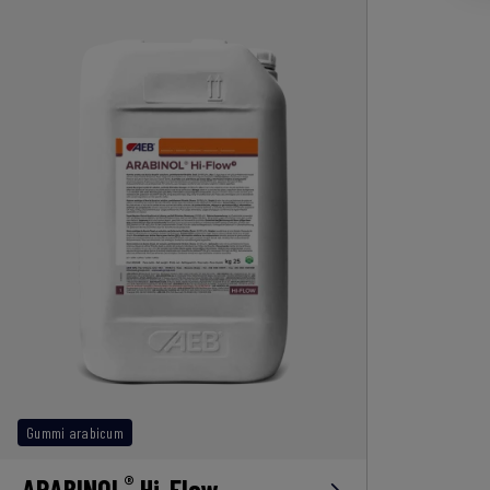
Gummi arabicum
®
ARABINOL
Hi-Flow