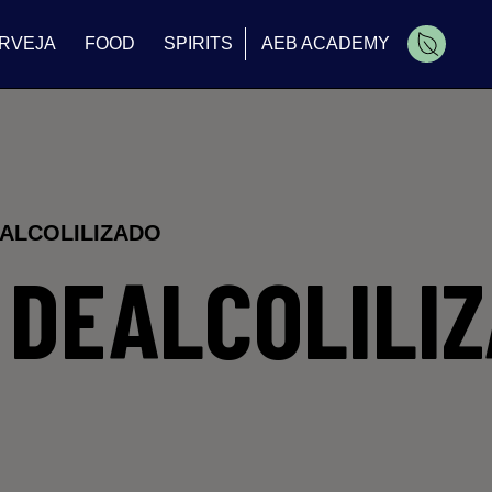
RVEJA
FOOD
SPIRITS
AEB ACADEMY
EALCOLILIZADO
 DEALCOLILI