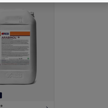
s
®
L