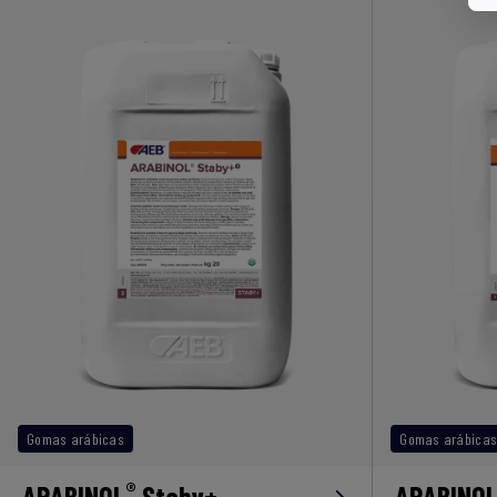
Gomas arábicas
Gomas arábica
®
ARABINOL
Staby+
ARABINO