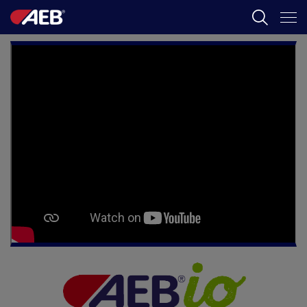
AEB
ENOLOGIA
CERVEJA
FOOD
SPIRITS
AEB ACADEMY
BR