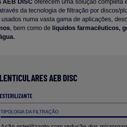
es AEB DISC
oferecem uma solução completa 
través da tecnologia de filtração por discos/pla
usados numa vasta gama de aplicações, des
mos
, bem como de
líquidos farmacêuticos, ge
água.
LENTICULARES AEB DISC
 ESTERILIZANTE
TIPOLOGIA DA FILTRAÇÃO
Ação esterilizante com redução dos microrga