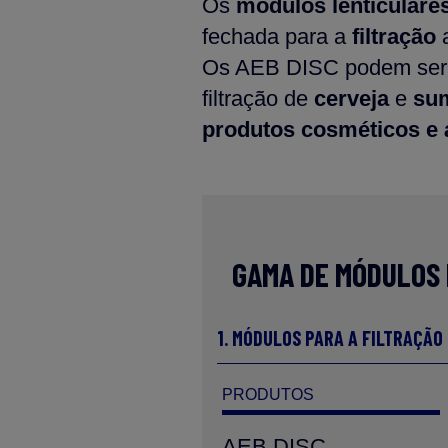
Os
módulos lenticular
fechada para a
filtração
a
Os AEB DISC podem ser 
filtração de
cerveja
e
su
produtos cosméticos e 
GAMA DE MÓDULOS 
1. MÓDULOS PARA A FILTRAÇÃO
PRODUTOS
AEB DISC