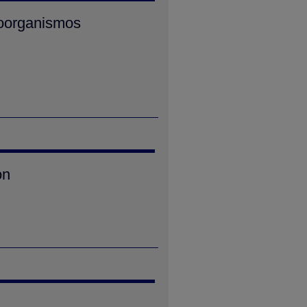
roorganismos
ón