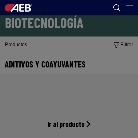
FOOD
/
BIOTECNOLOGÍA
BIOTECNOLOGÍA
AEB
ENOLOGÍA
Productos
Filtrar
CERVEZA
FOOD
ADITIVOS Y COAYUVANTES
SPIRITS
AEB ACADEMY
AR
Ir al producto