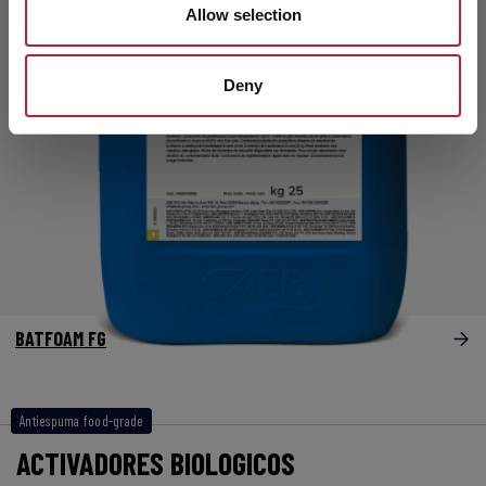
Allow selection
Deny
BATFOAM FG
Antiespuma food-grade
ACTIVADORES BIOLOGICOS