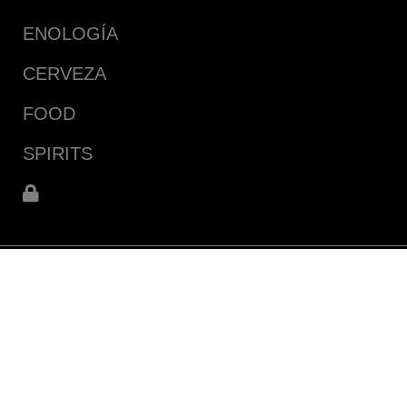
ENOLOGÍA
CERVEZA
FOOD
SPIRITS
Carril Rodríguez Peña, 4084, Maipú, Coquimbito C.P.:
M5522CKP
Maipú, Mendoza (AR)
Direcciones y mapa
Tel: +54 261 4979144/8258
WhatsApp: +54 9 2615 10-9516