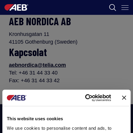
AEB NORDICA AB
AEB
BORÁSZAT
Kronhusgatan 11
41105 Gothenburg (Sweden)
FOOD
Kapcsolat
AEB ACADEMY
aebnordica@telia.com
Tel: +46 31 44 33 40
Fax: +46 31 44 33 42
HU
Iratkozzon fel hírlevelünkre!
This website uses cookies
We use cookies to personalise content and ads, to