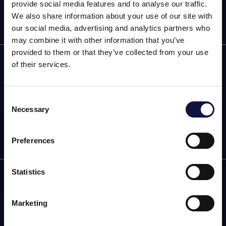
provide social media features and to analyse our traffic.
We also share information about your use of our site with
our social media, advertising and analytics partners who
may combine it with other information that you’ve
provided to them or that they’ve collected from your use
AEB
of their services.
BORÁSZAT
Consent
FOOD
Necessary
Selection
Ez az oldal üzleti közönség számára készült.
Az oldalon található összes termék, szolgáltatás és információ
kizárólag professzionális ügyfelek, vállalkozások és
Preferences
szakemberek (cégek) számára készült.
Statistics
Értem
Klapka utca 13-15
8630 Balatonboglár (Hungary)
Directions and map
Marketing
Phone: +36 85/352-969