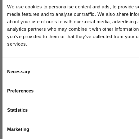
We use cookies to personalise content and ads, to provide s
media features and to analyse our traffic. We also share info
about your use of our site with our social media, advertising 
analytics partners who may combine it with other information
you’ve provided to them or that they’ve collected from your us
services.
Para aceder à aplicação, utilize as mesmas
Consent
credenciais do Office 365!
Necessary
Selection
Este site destina-se a um público empresarial.
Todos os produtos, serviços e informações contidas neste site d
se exclusivamente a clientes profissionais (empresas e outras e
Preferences
Feliz Colheita a todos vós da
profissionais).
Tribo Digital!
Statistics
Eu ent
Marketing