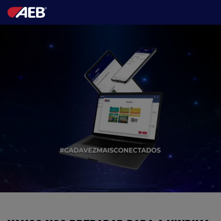
AEB
ENOLOGIA
CERVEJA
FOOD
SPIRITS
AEB ACADEMY
BR