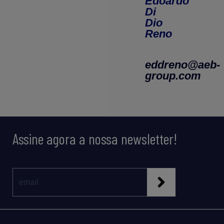
Edoardo
Di
Dio
Reno
eddreno@aeb-
group.com
Assine agora a nossa newsletter!