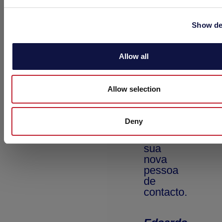
Show de
Allow all
Allow selection
Deny
A
sua
nova
pessoa
de
contacto.