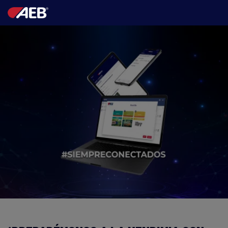
AEB
ENOLOGÍA
CERVEZA
FOOD
SPIRITS
AEB ACADEMY
AR