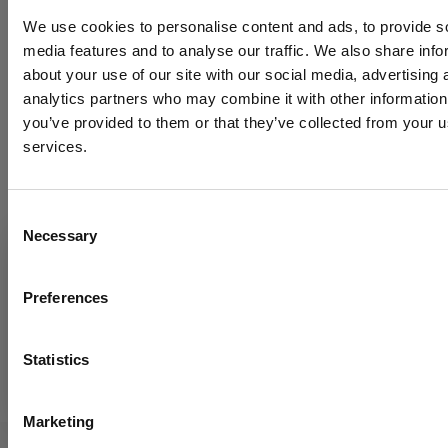
We use cookies to personalise content and ads, to provide s
media features and to analyse our traffic. We also share info
about your use of our site with our social media, advertising 
analytics partners who may combine it with other information
you’ve provided to them or that they’ve collected from your us
services.
¡Para acceder a la APP utiliza las mismas
referencias de Office 365!
Consent
Necessary
Selection
El presente sitio web está dirigido a un público empresarial.
Los productos, servicios e información contenidos en el mismo e
¡Buena vendemia a todos los de
destinados exclusivamente a clientes profesionales y empresas d
Preferences
sector.
la Tribu Digital!
Statistics
Enten
Marketing