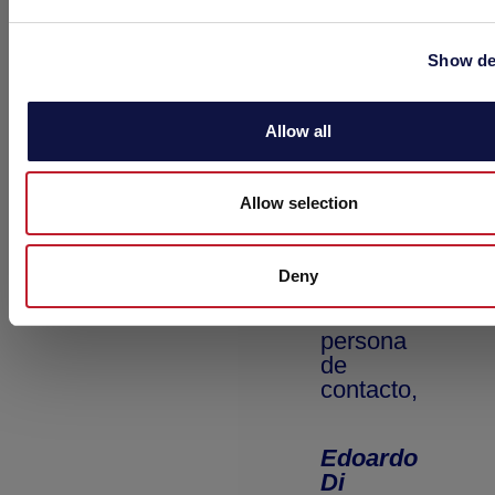
Show de
Allow all
Allow selection
Deny
Su
nueva
persona
de
contacto,
Edoardo
Di