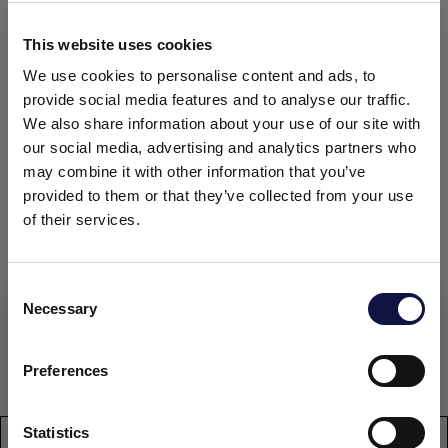
EMBALAGENS
This website uses cookies
We use cookies to personalise content and ads, to
Frascos de 250 g em caixas com 1 kg.
provide social media features and to analyse our traffic.
Frascos de 1 kg em caixa de 4 kg.
We also share information about your use of our site with
DOCUMENTAÇÃO
our social media, advertising and analytics partners who
may combine it with other information that you’ve
provided to them or that they’ve collected from your use
of their services.
Ficha técnica
Consent
Ficha de dados de segurança
Necessary
Selection
Este site destina-se a um público empresarial.
Todos os produtos, serviços e informações contidas neste site
destinam-se exclusivamente a clientes profissionais
Preferences
Declaração de conformidade
(empresas e outras entidades profissionais).
Statistics
Eu entendi