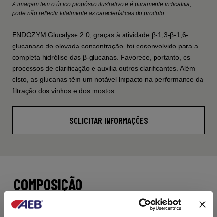
A imagem tem o único propósito ilustrativo e é puramente indicativa;
pode não reflectir totalmente as características do produto.
ENDOZYM Glucalyse 2.0, graças à atividade β-1,3-β-1,6-
glucanase de elevada concentração, foi desenvolvido para a
completa hidrólise das β-glucanas. Favorece, portanto, os
processos de clarificação e auxilia outros clarificantes. Além
disto, as glucanas têm um notável impacto na performance da
filtração dos vinhos e dos mostos.
SOLICITAR INFORMAÇÕES
COMPOSIÇÃO
BGLU (Betaglucanase).