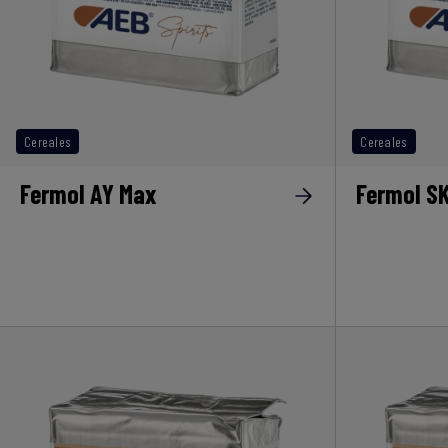
Cereales
Cereales
Fermol AY Max
Fermol S