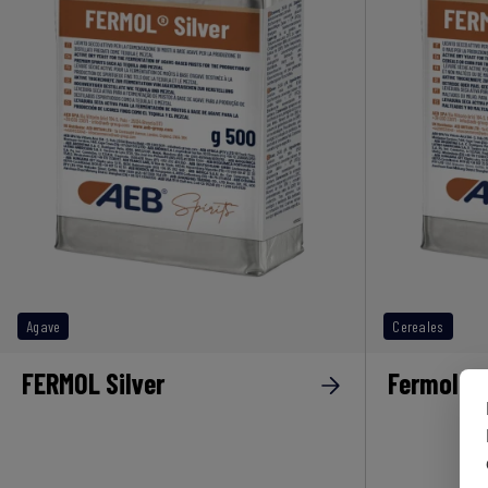
Agave
Cereales
FERMOL Silver
Fermol W