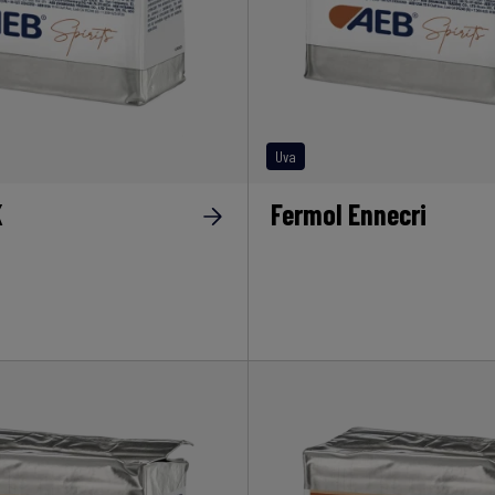
Uva
K
Fermol Ennecri