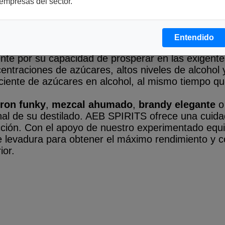
empresas del sector.
Entendido
cepcional se encuentra una cepa de levadura cuid
nte por su capacidad de prosperar en las exigent
entraciones de azúcares, altos niveles de alcohol 
iente de azúcares en alcohol, al mismo tiempo que
ron funky
,
m
ezcal ahumado
,
brandy elegante
o
r final de su destilado. AEB SPIRITS ofrece una cui
cción. Con el apoyo de nuestro experimentado equi
de levadura para obtener el máximo rendimiento y c
ior
.