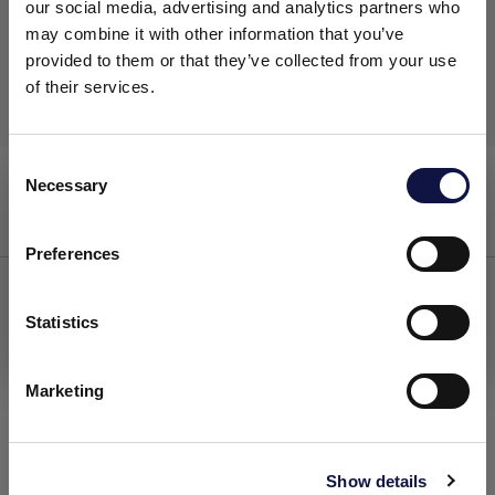
our social media, advertising and analytics partners who
may combine it with other information that you’ve
provided to them or that they’ve collected from your use
of their services.
C
Fermol W Max
Necessary
o
El presente sitio web está dirigido a un público empresarial.
Los productos, servicios e información contenidos en el
n
mismo están destinados exclusivamente a clientes
s
Preferences
Cereales
profesionales y empresas del sector.
e
n
En el corazón de cada bebida espirituosa
t
Statistics
Entendido
excepcional se encuentra una cepa de
S
levadura cuidadosamente seleccionada
.
e
Marketing
Nuestras levaduras son elegidas
l
específicamente por su capacidad de
e
prosperar en las exigentes condiciones de
c
fermentación
para la producción de
Show details
t