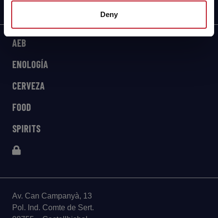
Deny
AEB
ENOLOGÍA
CERVEZA
FOOD
SPIRITS
Av. Can Campanyà, 13
Pol. Ind. Comte de Sert.