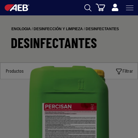
Cesta
AEB
ENOLOGIA
/
DESINFECCIÓN Y LIMPIEZA
/
DESINFECTANTES
ENOLOGIA
DESINFECTANTES
CERVEZA
FOOD
Productos
Filtrar
SPIRITS
AEB ACADEMY
eSHOP
ES