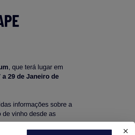
APE
ium
, que terá lugar em
 a 29 de Janeiro de
idas informações sobre a
 de vinho desde as