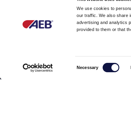
A feira conta com mais d
We use cookies to personal
adegas. Contará também 
our traffic. We also share 
advertising and analytics 
enológico. O evento ser
provided to them or that th
técnicas.
Informações adicionais so
www.unifiedsymposium
Consent
Necessary
Selection
Assine agora a nossa newsletter!