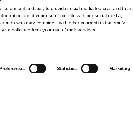
e 650 expositores, nacionais e internacionais
ise content and ads, to provide social media features and to an
com um amplo espaço reservado para o maquiná
information about your use of our site with our social media,
partners who may combine it with other information that you’ve
á complementado com um vasto ciclo de confer
ey’ve collected from your use of their services.
bre a feira podem ser obtidas no site oficial
.org
Preferences
Statistics
Marketing
AEB
ENOLOGIA
CERVEJA
FOOD