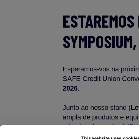
ESTAREMOS 
SYMPOSIUM,
Esperamos-vos na próxi
SAFE Credit Union Conve
2026.
Junto ao nosso stand (
Le
ampla de produtos e equ
primeiras fases da vinifi
This website uses cookie