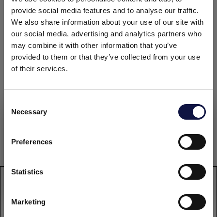
Paquete de 20 Sobres
provide social media features and to analyse our traffic.
Caja de 5 paquetes (100 sobres)
We also share information about your use of our site with
our social media, advertising and analytics partners who
DOCUMENTACIÓN
may combine it with other information that you’ve
provided to them or that they’ve collected from your use
of their services.
Ficha técnica
C
Ficha de seguridad
Necessary
o
El presente sitio web está dirigido a un público empresarial.
Los productos, servicios e información contenidos en el
n
mismo están destinados exclusivamente a clientes
s
Preferences
Declaración de conformidad
profesionales y empresas del sector.
e
n
t
Statistics
Entendido
S
PRODUCT
e
FERMOALE AY4
Marketing
l