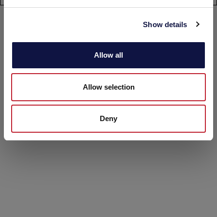
e
c
Show details
t
i
o
Allow all
n
Allow selection
Deny