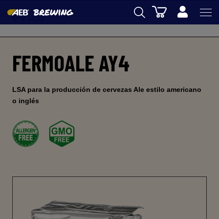
Cesta
Ir atrás
AEB
FERMOALE AY4
ENOLOGIA
CERVEZA
LSA para la producción de cervezas Ale estilo americano
FOOD
o inglés
SPIRITS
AEB ACADEMY
eSHOP
ES