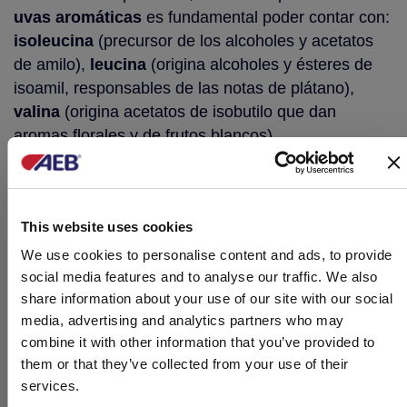
uvas aromáticas
es fundamental poder contar con:
isoleucina
(precursor de los alcoholes y acetatos
de amilo),
leucina
(origina alcoholes y ésteres de
isoamil, responsables de las notas de plátano),
valina
(origina acetatos de isobutilo que dan
aromas florales y de frutos blancos).
Gracias a estas investigaciones, hemos podido
crear nuevos
derivados de levadura
caracterizados por un perfil de aminoácidos similar
This website uses cookies
al identificado en las cepas analizadas.
We use cookies to personalise content and ads, to provide
LA GAMA DE LOS FERMOPLUS
social media features and to analyse our traffic. We also
share information about your use of our site with our social
VARIETALES AEB
media, advertising and analytics partners who may
combine it with other information that you’ve provided to
Los nutrientes varietales de AEB surgen del estudio
them or that they’ve collected from your use of their
de unas cepas aromáticas de perfil muy marcado,
services.
algunas de las cuales son propias de territorios