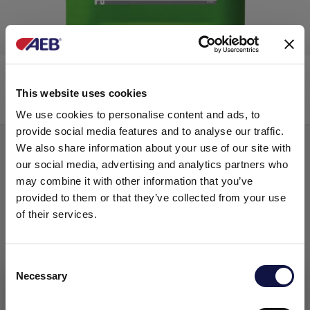
SINTODRY
This website uses cookies
We use cookies to personalise content and ads, to
Lubricantes a base de siliconas
provide social media features and to analyse our traffic.
We also share information about your use of our site with
our social media, advertising and analytics partners who
may combine it with other information that you’ve
provided to them or that they’ve collected from your use
of their services.
C
Necessary
o
El presente sitio web está dirigido a un público empresarial.
Los productos, servicios e información contenidos en el
n
mismo están destinados exclusivamente a clientes