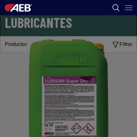
FOOD
/
DESINFECCIÓN
/
LUBRICANTES
LUBRICANTES
AEB
ENOLOGÍA
Productos
Filtrar
CERVEZA
FOOD
SPIRITS
AEB ACADEMY
AR