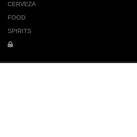
CERVEZA
FOOD
SPIRITS
Carril Rodríguez Peña, 4084, Maipú, Coquimbito C.P.:
M5522CKP
Maipú, Mendoza (AR)
Direcciones y mapa
Tel: +54 261 4979144/8258
WhatsApp: +54 9 2615 10-9516
marketing@aebargentina.com.ar