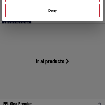
BATFOAM 858
Deny
Aditivos y coayuvantes
Ir al producto
EPL Olea Premium