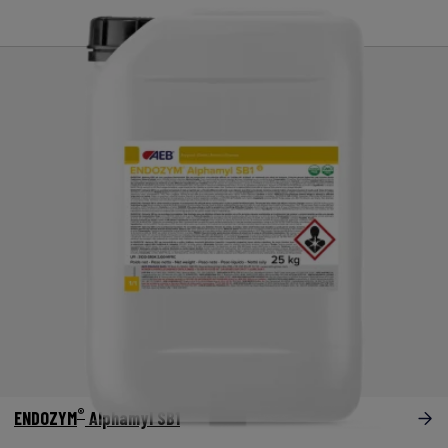
®
ENDOZYM
Alphamyl SB1