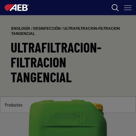
AEB
ENOLOGÍA
/
DESINFECCIÓN
/
ULTRAFILTRACION-FILTRACION
ENOLOGÍA
TANGENCIAL
ULTRAFILTRACION-
CERVEZA
FILTRACION
FOOD
TANGENCIAL
SPIRITS
AEB ACADEMY
Productos
AR