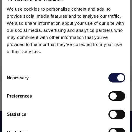
We use cookies to personalise content and ads, to
provide social media features and to analyse our traffic.
We also share information about your use of our site with
our social media, advertising and analytics partners who
may combine it with other information that you’ve
provided to them or that they’ve collected from your use
of their services.
Consent
Necessary
Selection
El presente sitio web está dirigido a un público empresarial.
Los productos, servicios e información contenidos en el
MEMBRAN E
mismo están destinados exclusivamente a clientes
Preferences
profesionales y empresas del sector.
Ultrafiltracion-filtracion tangencial
Statistics
Entendido
Suscribirse a nuestro newsletter