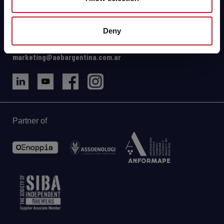
Maipú, Mendoza (AR)
Direcciones y mapa
Deny
Tel: +54 261 4979144/8258
WhatsApp: +54 9 2615 10-9516
marketing@aebargentina.com.ar
Partner of