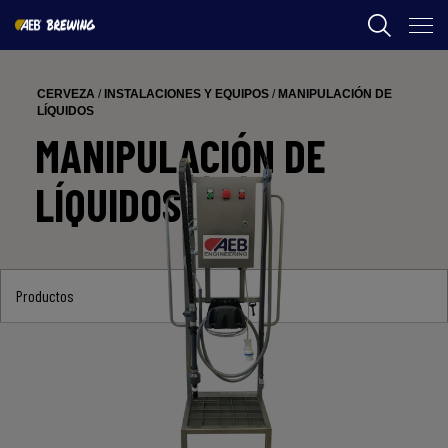
AEB
CERVEZA
/
INSTALACIONES Y EQUIPOS
/
MANIPULACIÓN DE
ENOLOGÍA
LÍQUIDOS
MANIPULACIÓN DE
CERVEZA
LÍQUIDOS
FOOD
SPIRITS
AEB ACADEMY
Productos
AR