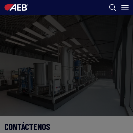
AEB
ENOLOGÍA
CERVEZA
FOOD
SPIRITS
AEB ACADEMY
AR
CONTÁCTENOS