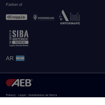
Partner of
AR
Privacy
Legal
Condiciones de Venta
-
-
© 2026 AEB Group spa