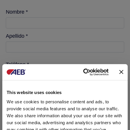
Nombre *
Apellido *
Teléfono *
Email *
This website uses cookies
We use cookies to personalise content and ads, to
provide social media features and to analyse our traffic.
We also share information about your use of our site with
Sociedad *
our social media, advertising and analytics partners who
may combine it with other information that you’ve