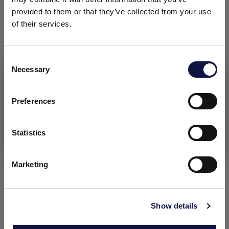
provided to them or that they’ve collected from your use
of their services.
Ciudad *
Consent
Nacionalidad *
Necessary
Selection
El presente sitio web está dirigido a un público empresarial.
Los productos, servicios e información contenidos en el
mismo están destinados exclusivamente a clientes
Preferences
profesionales y empresas del sector.
Selecciona el Pais al que deseas contactar *
Statistics
Entendido
Marketing
Mensaje
Show details