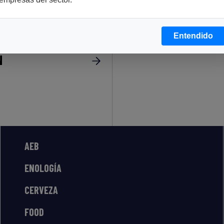
a base de amonios
Entendido
N
AEB
ENOLOGÍA
CERVEZA
FOOD