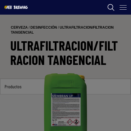
AEB
CERVEZA
/
DESINFECCIÓN
/
ULTRAFILTRACION/FILTRACION
ENOLOGÍA
TANGENCIAL
ULTRAFILTRACION/FILT
CERVEZA
RACION TANGENCIAL
FOOD
SPIRITS
AEB ACADEMY
Productos
AR