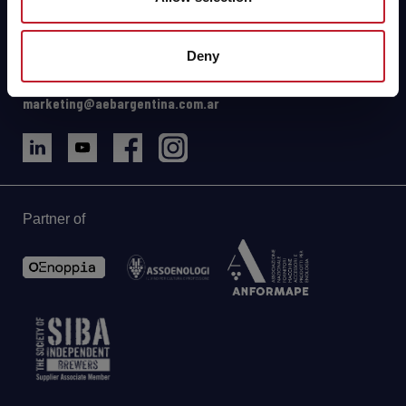
Maipú, Mendoza (AR)
Direcciones y mapa
Deny
Tel: +54 261 4979144/8258
WhatsApp: +54 9 2615 10-9516
marketing@aebargentina.com.ar
Partner of