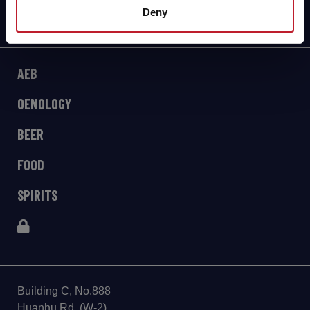
Deny
AEB
OENOLOGY
BEER
FOOD
SPIRITS
Building C, No.888
Huanhu Rd. (W-2)