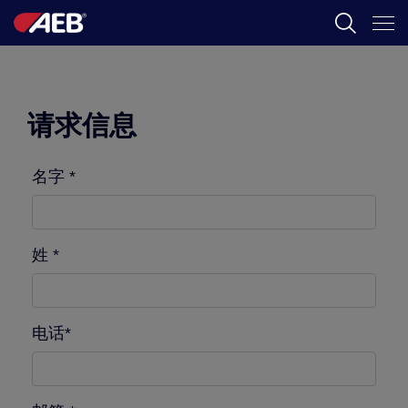
AEB
葡萄酒酿造
请求信息
啤酒
名字 *
食品
SPIRITS
姓 *
AEB ACADEMY
电话*
ZH