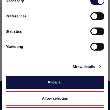
Necessary
Selection
本网站面向商业受众。
我已阅读本网站上发布的隐私政策，并同意
本网站上的所有产品、服务和信息仅供专业客户、企业和专业人
处理我的数据，以进行搜索和选择以及业务
士（公司）。
Preferences
联系。
我理解
Statistics
我想订阅AEB新闻通讯，以使我随时了解葡
萄酒市场的技术文章，应用建议，视频，活
Marketing
动和新闻。
SEND
Show details
Allow all
Subscribe now to our newsletter!
Allow selection