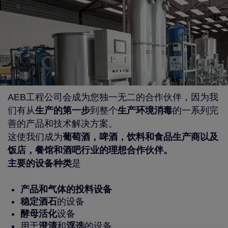
AEB工程公司会成为您独一无二的合作伙伴，因为我
们有从
生产的第一步
到整个
生产环境消毒
的一系列完
善的产品和技术解决方案。
这使我们成为
葡萄酒，啤酒，饮料和食品生产商以及
饭店，餐馆和酒吧行业的理想合作伙伴。
主要的设备种类
是
产品和气体的投料设备
稳定酒石
的设备
酵母活化
设备
用于
澄清
和
浮选
的设备。