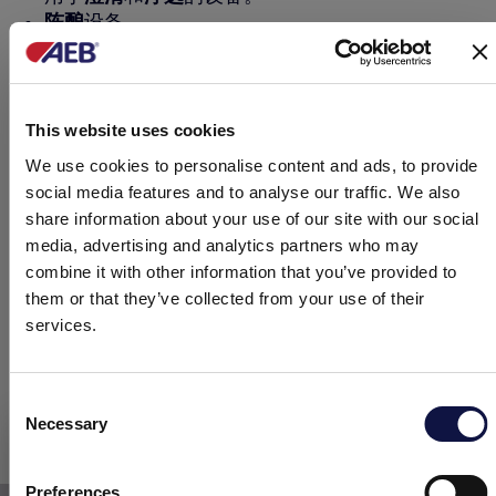
陈酿
设备
传输带
润滑
设备
清洗和消毒
设备
水处理
设备
分析
工具和仪表
This website uses cookies
We use cookies to personalise content and ads, to provide
100%自主生产和现场规划
social media features and to analyse our traffic. We also
生产设备是一个创造过程。因此我们的设备生产是一
share information about your use of our site with our social
个不断进步的过程：
我们在生产现场设计和组装组
media, advertising and analytics partners who may
件
，研究新的计算机系统并在整个生产过程中进行尝
combine it with other information that you’ve provided to
them or that they’ve collected from your use of their
试。只有这样，我们才能确保为客户提供完整先进的
services.
最终解决方案。不仅如此：得益于我们遍布全球的业
务，我们积累了360度的专业知识和研发成果，可以
迅速的转化为各个工业和生产领域的实际应用。
Consent
Necessary
Selection
本网站面向商业受众。
我们始终陪伴在客户身边
本网站上的所有产品、服务和信息仅供专业客户、企业和专业人士
（公司）。
Preferences