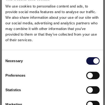
We use cookies to personalise content and ads, to
provide social media features and to analyse our traffic.
阅读更多
We also share information about your use of our site with
our social media, advertising and analytics partners who
may combine it with other information that you’ve
provided to them or that they’ve collected from your use
of their services.
Consent
Necessary
Selection
本网站面向商业受众。
本网站上的所有产品、服务和信息仅供专业客户、企业和专业人
士（公司）。
Preferences
NEWS
我理解
Statistics
AEB BREWING创新合作：Craft Rock Brewing &
Busa dei Briganti冷IPA
Marketing