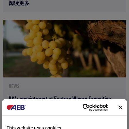
阅读更多
NEWS
USA: appointment at Eastern Winery Exposition
2025
This website uses cookies