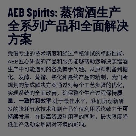
AEB Spirits: 蒸馏酒生产
全系列产品和全面解决
方案
凭借
专业
的技术精度和经过严格测试的卓越性能，
AEB
匠心研发
的产品
和服务
能够
帮
助
您解决
蒸馏
酒
生产中
可能
遇到的
各类
棘手问题。
从原料制备到糖
化、发酵、蒸馏、熟化和最终产品
的
精制，
我们
所
规划的
集成解决方案
通过对每个
工艺步骤
的
优化
，
实现系统的全面改善，
确保整个生产过程
保持
质
量、一致性和效率
,
处于最佳水平
。我们
所
创新研
发的
降耗节水技术和副产品价值
利用
系统
致力于
可
持续
发展，
在提高资源利用率的同时，最大限度降
低生产活动
全周期
对环境的影响。