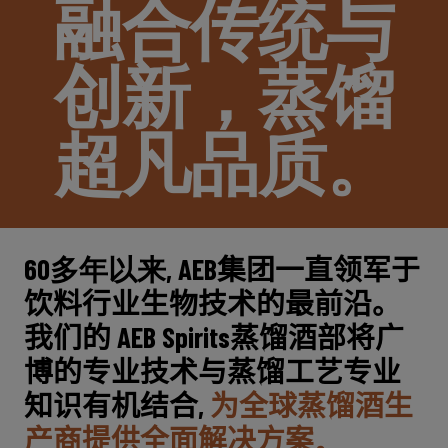
融合传统与
创新，蒸馏
超凡品质。
60多年以来, A
EB
集团一直
领军于
饮料
行业
生物技术
的
最
前沿
。
我们的
AEB
Spirits
蒸馏酒
部
将
广
博
的专业
技术
与蒸馏工艺专业
知识有机
结合
,
为全球
蒸馏
酒生
产商提供全面解决方案
。