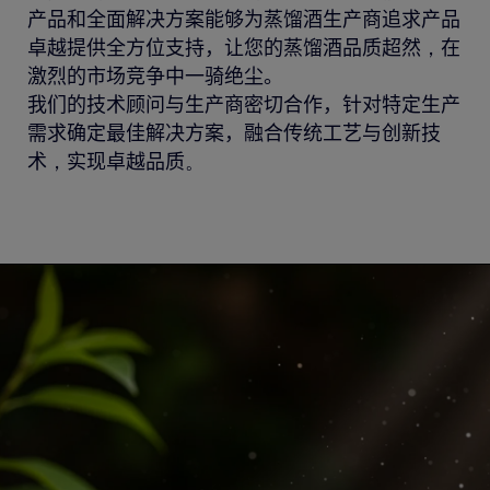
产品和
全面
解决方案
能够
为
蒸馏酒生产商
追求产品
卓越
提供全
方位
支持，
让您的蒸馏酒
品质超然
，
在
激烈的市场
竞争
中
一骑绝尘。
我们的技术顾问与
生产商
密切合作，
针对
特定生产
需求确定最佳解决方案，
融合传统工艺与创新技
术
，
实现卓越品质
。