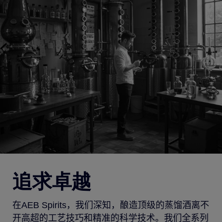
追求卓越
在
AEB
Spirits
，我们深知，
酿造顶级的蒸馏酒离不
开高超的工艺
技巧
和精准的科学技术。
我们
全系列