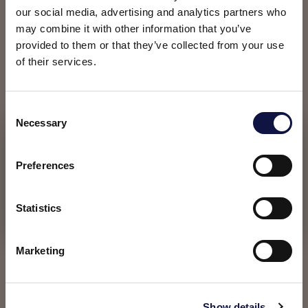
保证发酵全过程微生物稳定性和食品安全的重要手
our social media, advertising and analytics partners who
段。我们的消毒技术能够在不影响产品特质的前提
may combine it with other information that you’ve
下，为您消除污染风险。
provided to them or that they’ve collected from your use
of their services.
AEB工程 – 设备
C
我们将工程专家技术转化为专业生产设备，最大限
Necessary
o
度提高生产效率、确保一致性，提升蒸馏酒生产线
本网站面向商业受众。
n
本网站上的所有产品、服务和信息仅供专业客户、企业和专业人
的整体效能。
s
士（公司）。
Preferences
e
n
AEB过滤
我理解
t
Statistics
S
先进的过滤技术，赋予蒸馏酒或烈酒完美的澄清
e
度、稳定性和感官品质。我们的过滤解决方案能够
Marketing
l
在保留蒸馏酒原有特质的前提下，有效去除不良化
e
合物，确保获得极为清澈的酒液。
c
Show details
t