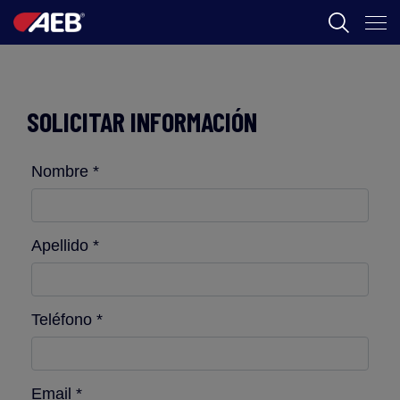
AEB
ENOLOGIA
SOLICITAR INFORMACIÓN
CERVEZA
Nombre *
FOOD
SPIRITS
Apellido *
AEB ACADEMY
Teléfono *
CL
Email *